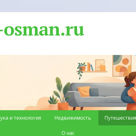
-osman.ru
ука и технология
Недвижимость
Путешестви
О нас