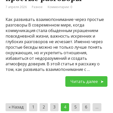
7 апреля 2026
Разное
Комментарии: 0
Как развивать взаимопонимание через простые
разговоры В современном мире, когда
коммуникация стала обыденным украшением
повседневной жизни, важность искренних и
глубоких разговоров не исчезает. Именно через
простые беседы можно не только лучше понять
окружающих, но и укрепить отношения,
избавиться от недоразумений и создать
атмосферу доверия. В этой статье я расскажу о
том, как развивать взаимопонимание с …
Читать далее
Пагинация
« Назад
1
2
3
4
5
6
…