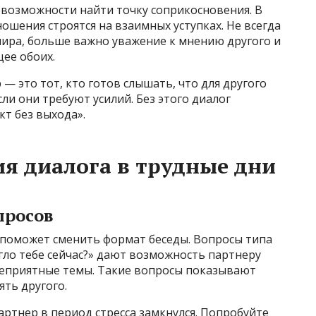
евозможности найти точку соприкосновения. В
ошения строятся на взаимных уступках. Не всегда
мира, больше важно уважение к мнению другого и
ее обоих.
— это тот, кто готов слышать, что для другого
сли они требуют усилий. Без этого диалог
т без выхода».
я диалога в трудные дни
просов
, поможет сменить формат беседы. Вопросы типа
гло тебе сейчас?» дают возможность партнеру
неприятные темы. Такие вопросы показывают
ять другого.
артнер в период стресса замкнулся. Попробуйте