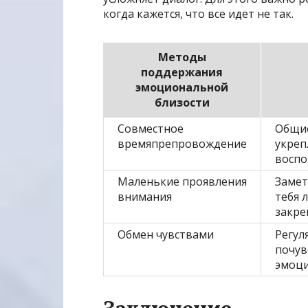
когда кажется, что все идет не так.
Методы
поддержания
эмоциональной
близости
Совместное
Общие
времяпрепровождение
укреп
воспо
Маленькие проявления
Замет
внимания
тебя 
закре
Обмен чувствами
Регул
почув
эмоци