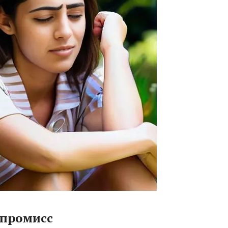
мпромисс