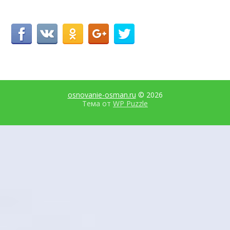
osnovanie-osman.ru
© 2026
Тема от
WP Puzzle