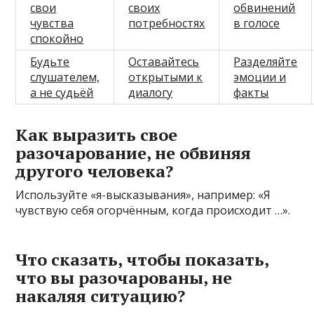
свои
своих
обвинений
чувства
потребностях
в голосе
спокойно
Будьте
Оставайтесь
Разделяйте
слушателем,
открытыми к
эмоции и
а не судьёй
диалогу
факты
Как выразить свое
разочарование, не обвиняя
другого человека?
Используйте «я-высказывания», например: «Я
чувствую себя огорчённым, когда происходит …».
Что сказать, чтобы показать,
что вы разочарованы, не
накаляя ситуацию?