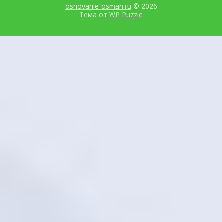
osnovanie-osman.ru
© 2026
Тема от
WP Puzzle