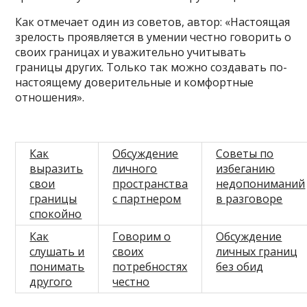
Как отмечает один из советов, автор: «Настоящая
зрелость проявляется в умении честно говорить о
своих границах и уважительно учитывать
границы других. Только так можно создавать по-
настоящему доверительные и комфортные
отношения».
Как
Обсуждение
Советы по
выразить
личного
избеганию
свои
пространства
недопониманий
границы
с партнером
в разговоре
спокойно
Как
Говорим о
Обсуждение
слушать и
своих
личных границ
понимать
потребностях
без обид
другого
честно