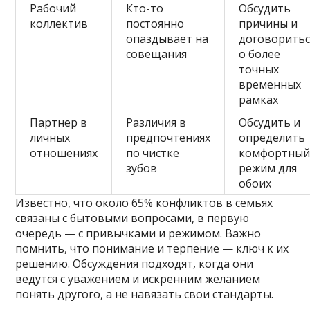
Рабочий
Кто-то
Обсудить
коллектив
постоянно
причины и
опаздывает на
договоритьс
совещания
о более
точных
временных
рамках
Партнер в
Различия в
Обсудить и
личных
предпочтениях
определить
отношениях
по чистке
комфортны
зубов
режим для
обоих
Известно, что около 65% конфликтов в семьях
связаны с бытовыми вопросами, в первую
очередь — с привычками и режимом. Важно
помнить, что понимание и терпение — ключ к их
решению. Обсуждения подходят, когда они
ведутся с уважением и искренним желанием
понять другого, а не навязать свои стандарты.