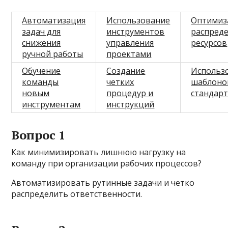
Автоматизация
Использование
Оптимиз
задач для
инструментов
распред
снижения
управления
ресурсов
ручной работы
проектами
Обучение
Создание
Использ
команды
четких
шаблоно
новым
процедур и
стандар
инструментам
инструкций
Вопрос 1
Как минимизировать лишнюю нагрузку на
команду при организации рабочих процессов?
Автоматизировать рутинные задачи и четко
распределить ответственности.