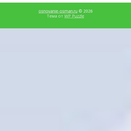
osnovanie-osman.ru
© 2026
Тема от
WP Puzzle