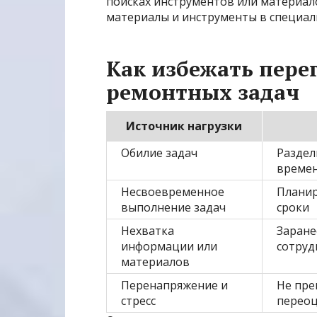
поисках инструментов или материало
материалы и инструменты в специал
Как избежать пере
ремонтных задач
Источник нагрузки
Обилие задач
Раздел
времен
Несвоевременное
Планир
выполнение задач
сроки
Нехватка
Заране
информации или
сотруд
материалов
Перенапряжение и
Не пре
стресс
переоц