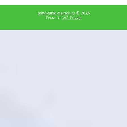
osnovanie-osman.ru
© 2026
Тема от
WP Puzzle