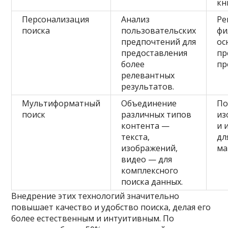
кн
Персонализация
Анализ
Ре
поиска
пользовательских
фи
предпочтений для
ос
предоставления
пр
более
пр
релевантных
результатов.
Мультиформатный
Объединение
По
поиск
различных типов
из
контента —
и 
текста,
дл
изображений,
ма
видео — для
комплексного
поиска данных.
Внедрение этих технологий значительно
повышает качество и удобство поиска, делая его
более естественным и интуитивным. По