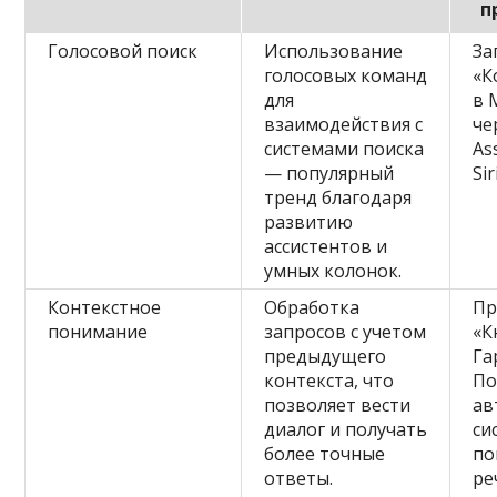
п
Голосовой поиск
Использование
За
голосовых команд
«К
для
в 
взаимодействия с
че
системами поиска
As
— популярный
Sir
тренд благодаря
развитию
ассистентов и
умных колонок.
Контекстное
Обработка
Пр
понимание
запросов с учетом
«К
предыдущего
Га
контекста, что
По
позволяет вести
ав
диалог и получать
си
более точные
по
ответы.
ре