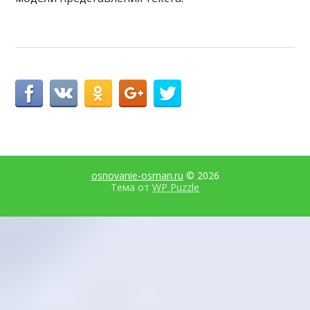
osnovanie-osman.ru
© 2026
Тема от
WP Puzzle