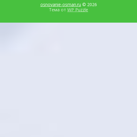
osnovanie-osman.ru
© 2026
Тема от
WP Puzzle