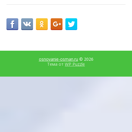
osnovanie-osman.ru
© 2026
Тема от
WP Puzzle