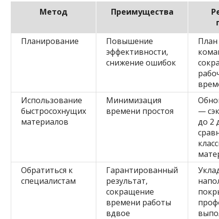
Метод
Преимущества
Р
Планирование
Повышение
План
эффективности,
кома
снижение ошибок
сокр
рабо
врем
Использование
Минимизация
Обно
быстросохнущих
времени простоя
— сэ
материалов
до 2 
срав
клас
мате
Обратиться к
Гарантированный
Укла
специалистам
результат,
напо
сокращение
покр
времени работы
проф
вдвое
выпо