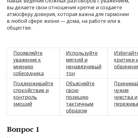
навык ведения сложных разговоров с уважением,
вы делаете свои отношения крепче и создаете
атмосферу доверия, которая важна для гармонии
в любой сфере жизни — дома, на работе или в
обществе.
Проявляйте
Используйте
Избегайт
уважение к
мягкий и
критики 
мнению
ненавязчивый
обвинен
собеседника
тон
Поддерживайте
Объясняйте
Принима
спокойствие и
свою
чужие
контроль
позицию
чувства и
эмоций
тактичным
пережив
образом
Вопрос 1