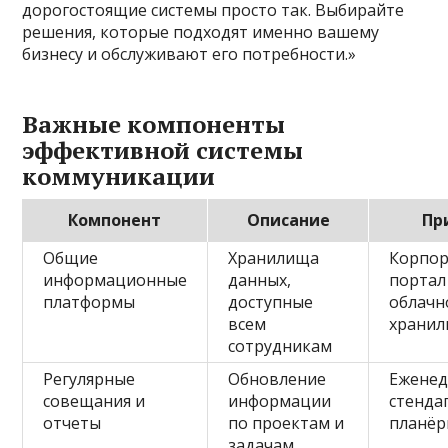
дорогостоящие системы просто так. Выбирайте
решения, которые подходят именно вашему
бизнесу и обслуживают его потребности.»
Важные компоненты
эффективной системы
коммуникации
Компонент
Описание
Пр
Общие
Хранилища
Корпо
информационные
данных,
портал
платформы
доступные
облачн
всем
храни
сотрудникам
Регулярные
Обновление
Ежене
совещания и
информации
стенда
отчеты
по проектам и
планёр
задачам